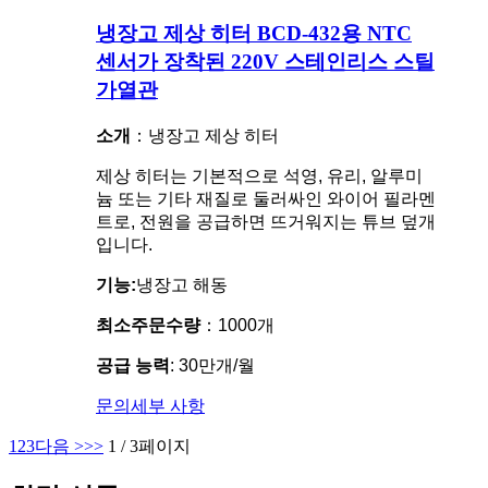
냉장고 제상 히터 BCD-432용 NTC
센서가 장착된 220V 스테인리스 스틸
가열관
소개
：냉장고 제상 히터
제상 히터는 기본적으로 석영, 유리, 알루미
늄 또는 기타 재질로 둘러싸인 와이어 필라멘
트로, 전원을 공급하면 뜨거워지는 튜브 덮개
입니다.
기능:
냉장고 해동
최소주문수량
：1000개
공급 능력
: 30만개/월
문의
세부 사항
1
2
3
다음 >
>>
1 / 3페이지