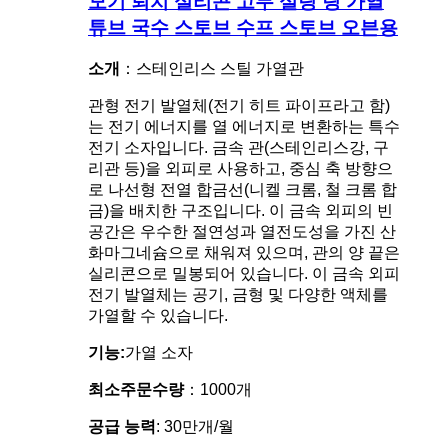
모기 퇴치 실리콘 고무 실링 링 가열
튜브 국수 스토브 수프 스토브 오븐용
소개
：스테인리스 스틸 가열관
관형 전기 발열체(전기 히트 파이프라고 함)
는 전기 에너지를 열 에너지로 변환하는 특수
전기 소자입니다. 금속 관(스테인리스강, 구
리관 등)을 외피로 사용하고, 중심 축 방향으
로 나선형 전열 합금선(니켈 크롬, 철 크롬 합
금)을 배치한 구조입니다. 이 금속 외피의 빈
공간은 우수한 절연성과 열전도성을 가진 산
화마그네슘으로 채워져 있으며, 관의 양 끝은
실리콘으로 밀봉되어 있습니다. 이 금속 외피
전기 발열체는 공기, 금형 및 다양한 액체를
가열할 수 있습니다.
기능:
가열 소자
최소주문수량
：1000개
공급 능력
: 30만개/월