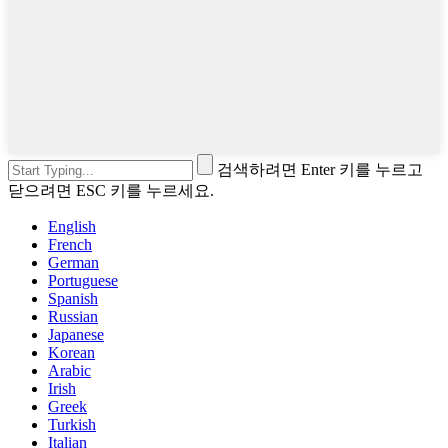
검색하려면 Enter 키를 누르고
닫으려면 ESC 키를 누르세요.
English
French
German
Portuguese
Spanish
Russian
Japanese
Korean
Arabic
Irish
Greek
Turkish
Italian